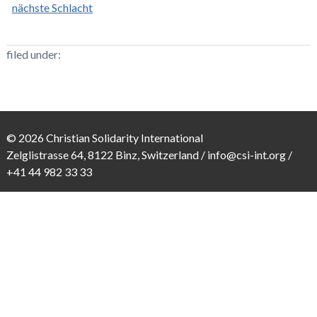
nächste Schlacht
filed under:
© 2026 Christian Solidarity International
Zelglistrasse 64, 8122 Binz, Switzerland /
info@csi-int.org
/
+41 44 982 33 33